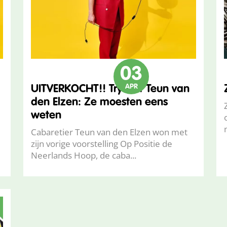
03
APR
UITVERKOCHT!! Try-out Teun van
den Elzen: Ze moesten eens
weten
Cabaretier Teun van den Elzen won met
zijn vorige voorstelling Op Positie de
Neerlands Hoop, de caba...