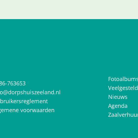
Fotoalbum
86-763653
Veelgestel
fo@dorpshuiszeeland.nl
Nieuws
bruikersreglement
Agenda
gemene voorwaarden
Zaalverhuu