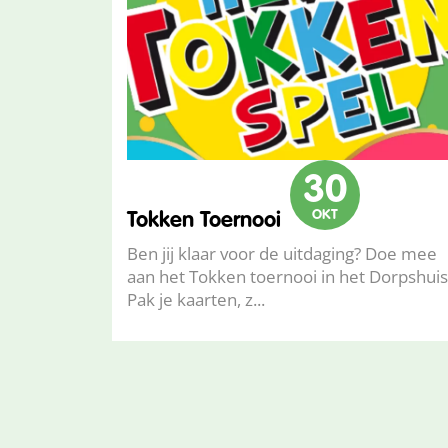
30
OKT
Tokken Toernooi
Ben jij klaar voor de uitdaging? Doe mee
aan het Tokken toernooi in het Dorpshuis
Pak je kaarten, z...