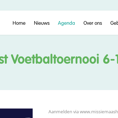
Home
Nieuws
Agenda
Over ons
Geb
t Voetbaltoernooi 6-
Aanmelden via www.missiemaasho