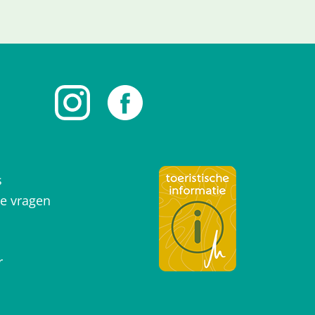
s
de vragen
r